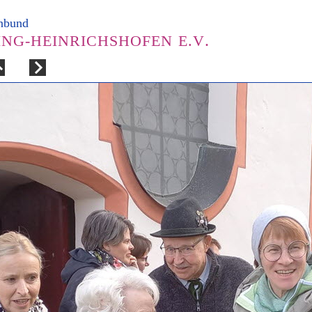
enbund
.
ING-HEINRICHSHOFEN E.V